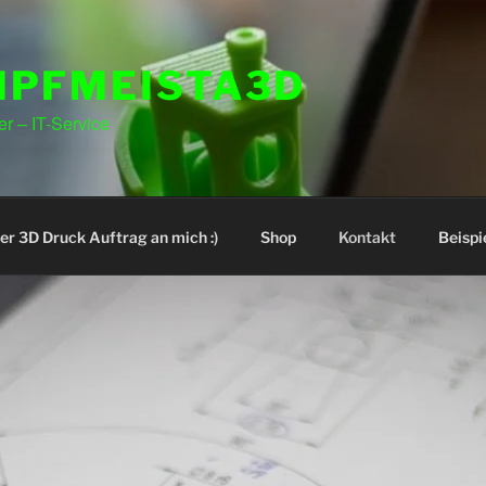
MPFMEISTA3D
r – IT-Service
er 3D Druck Auftrag an mich :)
Shop
Kontakt
Beisp